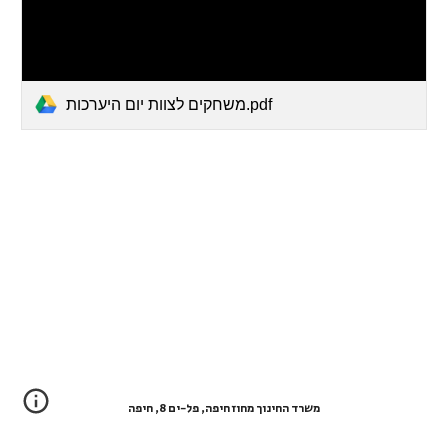
משחקים לצוות יום היערכות.pdf
משרד החינוך מחוז חיפה, פל-ים 8, חיפה