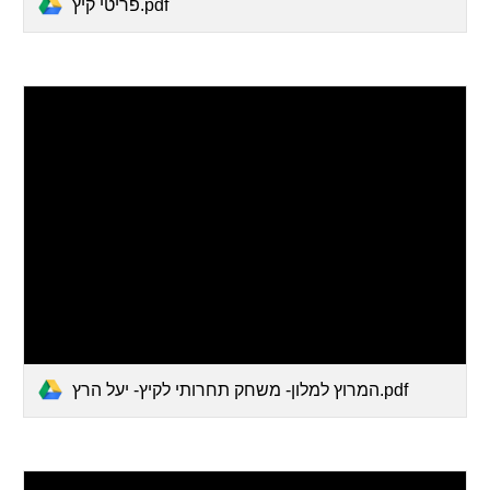
פריטי קיץ.pdf
המרוץ למלון- משחק תחרותי לקיץ- יעל הרץ.pdf